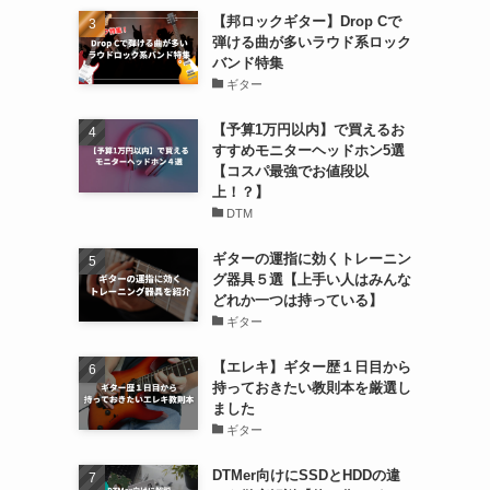
【邦ロックギター】Drop Cで
弾ける曲が多いラウド系ロック
バンド特集
ギター
【予算1万円以内】で買えるお
すすめモニターヘッドホン5選
【コスパ最強でお値段以
上！？】
DTM
ギターの運指に効くトレーニン
グ器具５選【上手い人はみんな
どれか一つは持っている】
ギター
【エレキ】ギター歴１日目から
持っておきたい教則本を厳選し
ました
ギター
DTMer向けにSSDとHDDの違