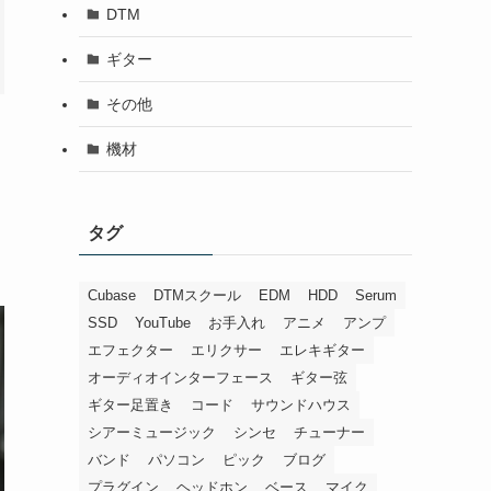
DTM
ギター
その他
機材
タグ
Cubase
DTMスクール
EDM
HDD
Serum
SSD
YouTube
お手入れ
アニメ
アンプ
エフェクター
エリクサー
エレキギター
オーディオインターフェース
ギター弦
ギター足置き
コード
サウンドハウス
シアーミュージック
シンセ
チューナー
バンド
パソコン
ピック
ブログ
プラグイン
ヘッドホン
ベース
マイク