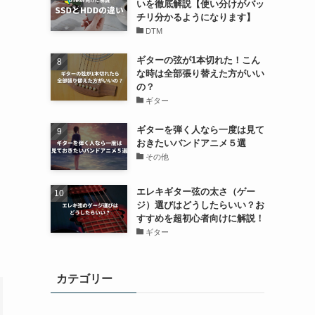
いを徹底解説【使い分けがバッ
チリ分かるようになります】
DTM
ギターの弦が1本切れた！こん
な時は全部張り替えた方がいい
の？
ギター
ギターを弾く人なら一度は見て
おきたいバンドアニメ５選
その他
エレキギター弦の太さ（ゲー
ジ）選びはどうしたらいい？お
すすめを超初心者向けに解説！
ギター
カテゴリー