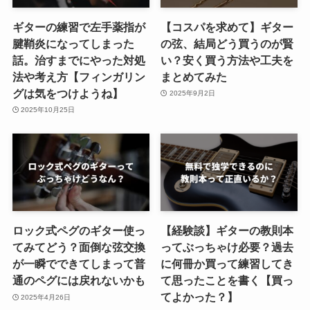
ギターの練習で左手薬指が
【コスパを求めて】ギター
腱鞘炎になってしまった
の弦、結局どう買うのが賢
話。治すまでにやった対処
い？安く買う方法や工夫を
法や考え方【フィンガリン
まとめてみた
グは気をつけようね】
2025年9月2日
2025年10月25日
ロック式ペグのギター使っ
【経験談】ギターの教則本
てみてどう？面倒な弦交換
ってぶっちゃけ必要？過去
が一瞬でできてしまって普
に何冊か買って練習してき
通のペグには戻れないかも
て思ったことを書く【買っ
てよかった？】
2025年4月26日