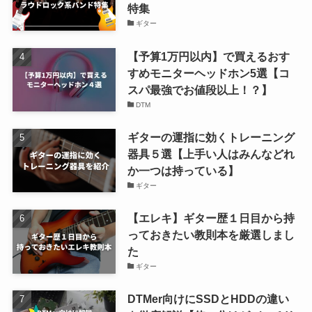
特集
ギター
【予算1万円以内】で買えるおす
すめモニターヘッドホン5選【コ
スパ最強でお値段以上！？】
DTM
ギターの運指に効くトレーニング
器具５選【上手い人はみんなどれ
か一つは持っている】
ギター
【エレキ】ギター歴１日目から持
っておきたい教則本を厳選しまし
た
ギター
DTMer向けにSSDとHDDの違い