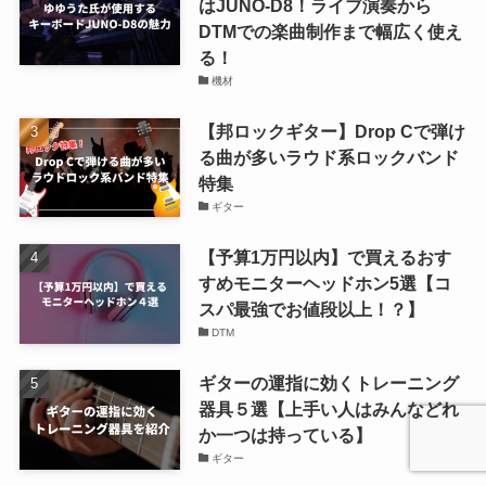
はJUNO-D8！ライブ演奏から
DTMでの楽曲制作まで幅広く使え
る！
機材
【邦ロックギター】Drop Cで弾け
る曲が多いラウド系ロックバンド
特集
ギター
【予算1万円以内】で買えるおす
すめモニターヘッドホン5選【コ
スパ最強でお値段以上！？】
DTM
ギターの運指に効くトレーニング
器具５選【上手い人はみんなどれ
か一つは持っている】
ギター