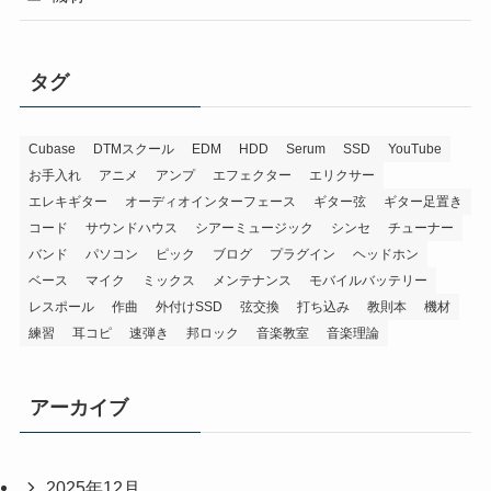
タグ
Cubase
DTMスクール
EDM
HDD
Serum
SSD
YouTube
お手入れ
アニメ
アンプ
エフェクター
エリクサー
エレキギター
オーディオインターフェース
ギター弦
ギター足置き
コード
サウンドハウス
シアーミュージック
シンセ
チューナー
バンド
パソコン
ピック
ブログ
プラグイン
ヘッドホン
ベース
マイク
ミックス
メンテナンス
モバイルバッテリー
レスポール
作曲
外付けSSD
弦交換
打ち込み
教則本
機材
練習
耳コピ
速弾き
邦ロック
音楽教室
音楽理論
アーカイブ
2025年12月