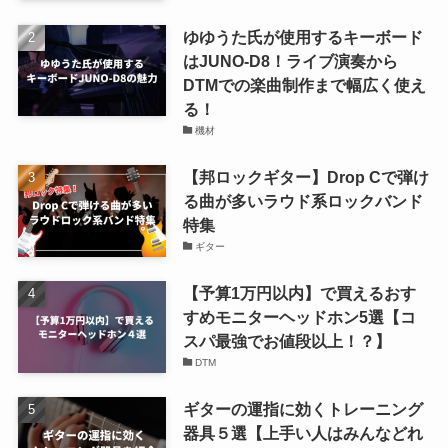
ゆゆうた氏が使用するキーボード
はJUNO-D8！ライブ演奏から
DTMでの楽曲制作まで幅広く使え
る！
機材
【邦ロックギター】Drop Cで弾け
る曲が多いラウド系ロックバンド
特集
ギター
【予算1万円以内】で買えるおす
すめモニターヘッドホン5選【コ
スパ最強でお値段以上！？】
DTM
ギターの運指に効くトレーニング
器具５選【上手い人はみんなどれ