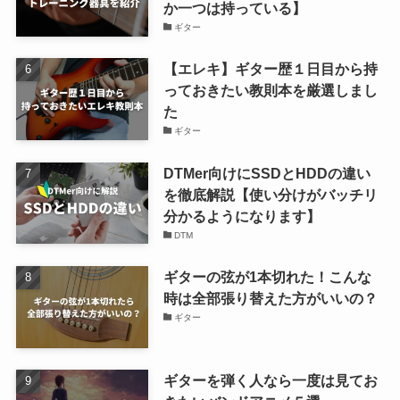
か一つは持っている】
ギター
【エレキ】ギター歴１日目から持
っておきたい教則本を厳選しまし
た
ギター
DTMer向けにSSDとHDDの違い
を徹底解説【使い分けがバッチリ
分かるようになります】
DTM
ギターの弦が1本切れた！こんな
時は全部張り替えた方がいいの？
ギター
ギターを弾く人なら一度は見てお